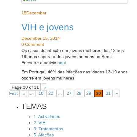
15
December
VIH e jovens
December 15, 2014
0 Comment
Os casos de infeção em jovens mulheres dos 13 aos
19 anos supera a dos jovens homens no Brasil.
Encontre a noticia
aqui.
Em Portugal, 46% das infeções nas idades 13-19 anos
ocorre em jovens mulheres.
Page 30 of 31
«
First
«
...
10
20
...
27
28
29
30
31
»
TEMAS
1. Actividades
2. VIH
3. Tratamentos
5. Afeções