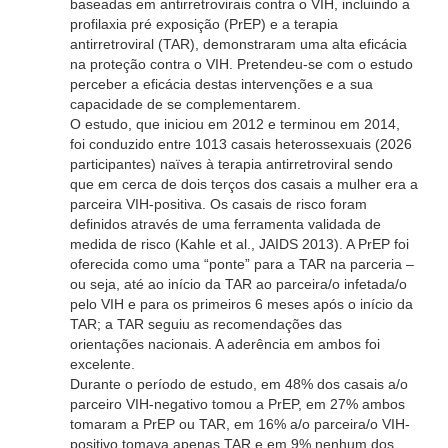
baseadas em antirretrovirais contra o VIH, incluindo a
profilaxia pré exposição (PrEP) e a terapia
antirretroviral (TAR), demonstraram uma alta eficácia
na proteção contra o VIH. Pretendeu-se com o estudo
perceber a eficácia destas intervenções e a sua
capacidade de se complementarem.
O estudo, que iniciou em 2012 e terminou em 2014,
foi conduzido entre 1013 casais heterossexuais (2026
participantes) naïves à terapia antirretroviral sendo
que em cerca de dois terços dos casais a mulher era a
parceira VIH-positiva. Os casais de risco foram
definidos através de uma ferramenta validada de
medida de risco (Kahle et al., JAIDS 2013). A PrEP foi
oferecida como uma “ponte” para a TAR na parceria –
ou seja, até ao início da TAR ao parceira/o infetada/o
pelo VIH e para os primeiros 6 meses após o início da
TAR; a TAR seguiu as recomendações das
orientações nacionais. A aderência em ambos foi
excelente.
Durante o período de estudo, em 48% dos casais a/o
parceiro VIH-negativo tomou a PrEP, em 27% ambos
tomaram a PrEP ou TAR, em 16% a/o parceira/o VIH-
positivo tomava apenas TAR e em 9% nenhum dos