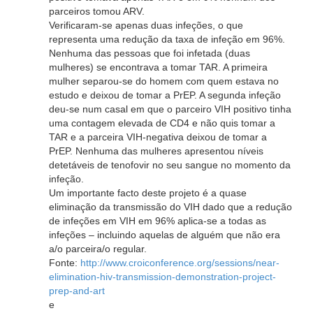
parceiros tomou ARV.
Verificaram-se apenas duas infeções, o que
representa uma redução da taxa de infeção em 96%.
Nenhuma das pessoas que foi infetada (duas
mulheres) se encontrava a tomar TAR. A primeira
mulher separou-se do homem com quem estava no
estudo e deixou de tomar a PrEP. A segunda infeção
deu-se num casal em que o parceiro VIH positivo tinha
uma contagem elevada de CD4 e não quis tomar a
TAR e a parceira VIH-negativa deixou de tomar a
PrEP. Nenhuma das mulheres apresentou níveis
detetáveis de tenofovir no seu sangue no momento da
infeção.
Um importante facto deste projeto é a quase
eliminação da transmissão do VIH dado que a redução
de infeções em VIH em 96% aplica-se a todas as
infeções – incluindo aquelas de alguém que não era
a/o parceira/o regular.
Fonte:
http://www.croiconference.org/sessions/near-
elimination-hiv-transmission-demonstration-project-
prep-and-art
e