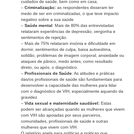
cuidados de saúde, bem como em casa;
–
Criminalização:
as respondentes disseram ter
medo de ser em criminalizadas, o que teve impacto
negativo sobre a sua saúde
–
Saúde mental
: Mais de 80% das entrevistadas
relataram experiências de depressão, vergonha e
sentimentos de rejeição.
– Mais de 75% relataram insónia e dificuldade em
dormir, sentimentos de culpa, baixa autoestima,
solidão, problemas de imagem corporal, ansiedade ou
ataques de pânico, medo antes, como resultado
direto, ou após, o diagnóstico.
–
Profissionais de Saúde
: As atitudes e práticas
das/os profissionais de saúde são fundamentais para
desenvolver a capacidade das mulheres para lidar
com o diagnóstico de VIH, especialmente aquando da
gravidez.
–
Vida sexual e maternidade saudável:
Estas
podem ser alcançadas quando as mulheres que vivem
com VIH são apoiadas por seus parceiros,
comunidades, profissionais de saúde e outras
mulheres que vivem com VIH.
O relatório apela para políticas e práticas que