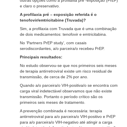
outras opções como a profilaxia pré -exposição (PrEP)
e claro o preservativo.
A profilaxia pré – exposição referida é o
tenofovir/emtricitabine (Truvada)?
Sim, a profilaxia com Truvada que é uma combinação
de dois medicamentos: tenofovir e emtricitabina.
No ‘Partners PrEP study’, com casais
serodiscordantes, a/o parceira/o recebeu PrEP.
Principais resultados:
No estudo observou-se que nos primeiros seis meses
de terapia antirretroviral existe um risco residual de
transmissão, de cerca de 2% por ano.
Quando a/o parceira/o VIH-positiva/o se encontra com
carga viral indetectável observamos que não existe
transmissão. Portanto o período crítico são os
primeiros seis meses de tratamento.
A prevenção combinada é necessária: terapia
antirretroviral para a/o parceira/o VIH-positivo e PrEP
para a/o parceira/o VIH-negativo até atingir a carga