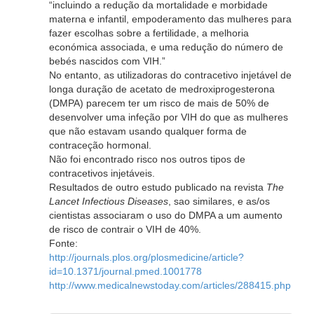
“incluindo a redução da mortalidade e morbidade
materna e infantil, empoderamento das mulheres para
fazer escolhas sobre a fertilidade, a melhoria
económica associada, e uma redução do número de
bebés nascidos com VIH.”
No entanto, as utilizadoras do contracetivo injetável de
longa duração de acetato de medroxiprogesterona
(DMPA) parecem ter um risco de mais de 50% de
desenvolver uma infeção por VIH do que as mulheres
que não estavam usando qualquer forma de
contraceção hormonal.
Não foi encontrado risco nos outros tipos de
contracetivos injetáveis.
Resultados de outro estudo publicado na revista
The
Lancet Infectious Diseases
, sao similares, e as/os
cientistas associaram o uso do DMPA a um aumento
de risco de contrair o VIH de 40%.
Fonte:
http://journals.plos.org/plosmedicine/article?
id=10.1371/journal.pmed.1001778
http://www.medicalnewstoday.com/articles/288415.php