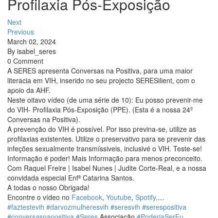
Profilaxia Pós-Exposição
Next
Previous
March 02, 2024
By
isabel_seres
0 Comment
A SERES apresenta Conversas na Positiva, para uma maior
literacia em VIH, inserido no seu projecto SERESilient, com o
apoio da AHF.
Neste oitavo vídeo (de uma série de 10): Eu posso prevenir-me
do VIH- Profilaxia Pós-Exposição (PPE). (Esta é a nossa 24º
Conversas na Positiva).
A prevenção do VIH é possível. Por isso previna-se, utilize as
profilaxias existentes. Utilize o preservativo para se prevenir das
infeções sexualmente transmíssiveis, inclusivé o VIH. Teste-se!
Informação é poder! Mais Informação para menos preconceito.
Com Raquel Freire | Isabel Nunes | Judite Corte-Real, e a nossa
convidada especial Enfª Catarina Santos.
A todas o nosso Obrigada!
Encontre o vídeo no
Facebook
,
Youtube
,
Spotify,
…
#faztestevih
#darvozmulheresvih
#seresvih
#serespositiva
#conversasnapositiva
#Seres
Associação
#PoderiaSerEu