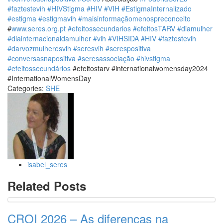
#faztestevih
#HIVStigma
#HIV
#VIH
#EstigmaInternalizado
#estigma
#estigmavih
#maisinformaçãomenospreconceito
‪#
www.seres.org.pt
#efeitossecundarios
#efeitosTARV
#diamulher
#diainternacionaldamulher
#vih
#VIHSIDA
#HIV
#faztestevih
#darvozmulheresvih
#seresvih
#serespositiva
#conversasnapositiva
#seresassociação
#hivstigma
#efeitossecundários
#efeitostarv #internationalwomensday2024
#InternationalWomensDay
Categories:
SHE
isabel_seres
Related Posts
CROI 2026 – As diferenças na