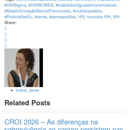
#HIVStigma
,
#HIVWOMEN
,
#indetetáveligualaintransmissível
,
#MaisInformaçãoMenosPreconceito
,
#mulherpositiva
,
#PoderiaSerEu
,
#seres
,
#serespositiva
,
HIV
,
recursos VIH
,
VIH
Share:
isabel_seres
Related Posts
CROI 2026 – As diferenças na
sobrevivência ao cancro persistem nas