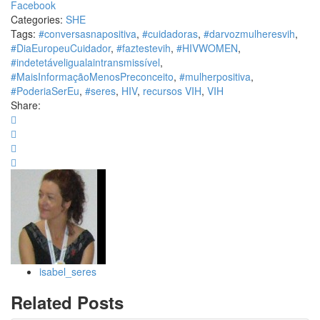
Facebook
Categories:
SHE
Tags:
#conversasnapositiva
,
#cuidadoras
,
#darvozmulheresvih
,
#DiaEuropeuCuidador
,
#faztestevih
,
#HIVWOMEN
,
#indetetáveligualaintransmissível
,
#MaisInformaçãoMenosPreconceito
,
#mulherpositiva
,
#PoderiaSerEu
,
#seres
,
HIV
,
recursos VIH
,
VIH
Share:
isabel_seres
Related Posts