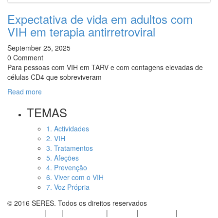
Expectativa de vida em adultos com
VIH em terapia antirretroviral
September 25, 2025
0 Comment
Para pessoas com VIH em TARV e com contagens elevadas de
células CD4 que sobreviveram
Read more
TEMAS
1. Actividades
2. VIH
3. Tratamentos
5. Afeções
4. Prevenção
6. Viver com o VIH
7. Voz Própria
© 2016 SERES. Todos os direitos reservados
Actividades
|
VIH
|
Tratamentos
|
Afeções
|
Prevenção
|
Viver com