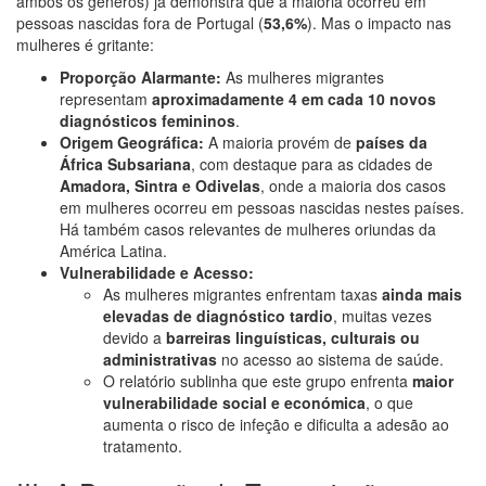
ambos os géneros) já demonstra que a maioria ocorreu em
pessoas nascidas fora de Portugal (
53,6%
). Mas o impacto nas
mulheres é gritante:
Proporção Alarmante:
As mulheres migrantes
representam
aproximadamente 4 em cada 10 novos
diagnósticos femininos
.
Origem Geográfica:
A maioria provém de
países da
África Subsariana
, com destaque para as cidades de
Amadora, Sintra e Odivelas
, onde a maioria dos casos
em mulheres ocorreu em pessoas nascidas nestes países.
Há também casos relevantes de mulheres oriundas da
América Latina.
Vulnerabilidade e Acesso:
As mulheres migrantes enfrentam taxas
ainda mais
elevadas de diagnóstico tardio
, muitas vezes
devido a
barreiras linguísticas, culturais ou
administrativas
no acesso ao sistema de saúde.
O relatório sublinha que este grupo enfrenta
maior
vulnerabilidade social e económica
, o que
aumenta o risco de infeção e dificulta a adesão ao
tratamento.