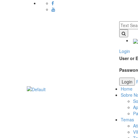
Login
User or 
Passwo
Home
Sobre N
So
Ap
Pa
Temas
At
VI