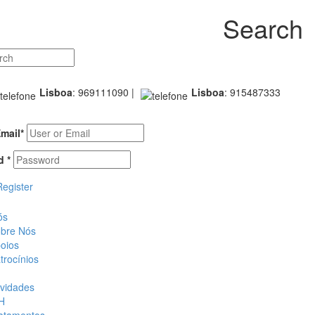
Search
Lisboa
: 969111090 |
Lisboa
: 915487333
Email
*
rd
*
Register
ós
bre Nós
oios
trocínios
ividades
H