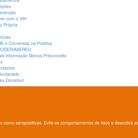
atamentos
eções
evenção
ver com o VIH
z Própria
tícias
E e Conversas na Positiva
PODERIASEREU
is Informação Menos Preconceito
os
ntactos
luntariado
eu Donativo!
as como seropositivas. Evite os comportamentos de risco e descubra a