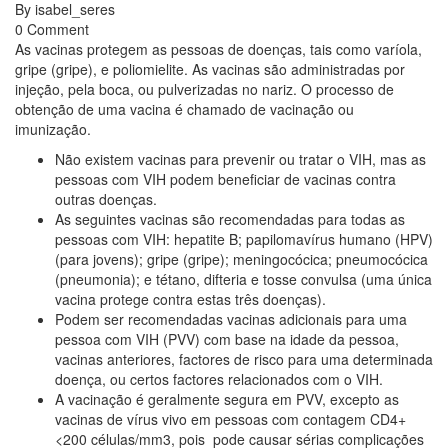
By
isabel_seres
0 Comment
As vacinas protegem as pessoas de doenças, tais como varíola,
gripe (gripe), e poliomielite. As vacinas são administradas por
injeção, pela boca, ou pulverizadas no nariz. O processo de
obtenção de uma vacina é chamado de vacinação ou
imunização.
Não existem vacinas para prevenir ou tratar o VIH, mas as
pessoas com VIH podem beneficiar de vacinas contra
outras doenças.
As seguintes vacinas são recomendadas para todas as
pessoas com VIH: hepatite B; papilomavírus humano (HPV)
(para jovens); gripe (gripe); meningocócica; pneumocócica
(pneumonia); e tétano, difteria e tosse convulsa (uma única
vacina protege contra estas três doenças).
Podem ser recomendadas vacinas adicionais para uma
pessoa com VIH (PVV) com base na idade da pessoa,
vacinas anteriores, factores de risco para uma determinada
doença, ou certos factores relacionados com o VIH.
A vacinação é geralmente segura em PVV, excepto as
vacinas de vírus vivo em pessoas com contagem CD4+
<200 células/mm3, pois pode causar sérias complicações